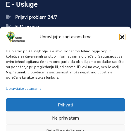
E - Usluge
Prijavi problem 24/7
E-Dijaspora
Upravljajte saglasnostima
Pretplatite se na naš newsletter
Da bismo pružili najbolje iskustvo, koristimo tehnologije poput
kolačića za čuvanje i/ili pristup informacijama o uređaju. Saglasnost sa
ovim tehnologijama će nam omogućiti da obrađujemo podatke kao što
su ponašanje pri pregledanju ili jedinstveni ID-ovi na ovoj veb lokaciji.
Prijavi se
Nepristanak ili povlačenje saglasnosti može negativno uticati na
određene karakteristike i funkcije.
Upravljajte uslugama
Copyright © 2025. Grad Srebrenik. Sva prava
Prihvati
zadržana.
Dozvoljeno je prenošenje sadržaja u cjelosti ili
djelimično, isključivo uz obavezno navođenje izvora.
Ne prihvatam
Webmail