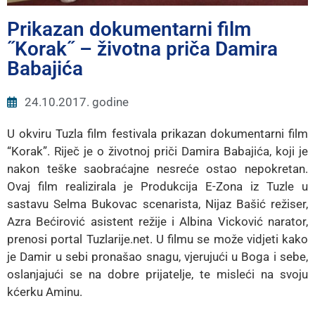
E-
Uprava
Prikazan dokumentarni film
˝Korak˝ – životna priča Damira
Kontakt
Babajića
24.10.2017. godine
U okviru Tuzla film festivala prikazan dokumentarni film
“Korak”. Riječ je o životnoj priči Damira Babajića, koji je
nakon teške saobraćajne nesreće ostao nepokretan.
Ovaj film realizirala je Produkcija E-Zona iz Tuzle u
sastavu Selma Bukovac scenarista, Nijaz Bašić režiser,
Azra Bećirović asistent režije i Albina Vicković narator,
prenosi portal Tuzlarije.net. U filmu se može vidjeti kako
je Damir u sebi pronašao snagu, vjerujući u Boga i sebe,
oslanjajući se na dobre prijatelje, te misleći na svoju
kćerku Aminu.