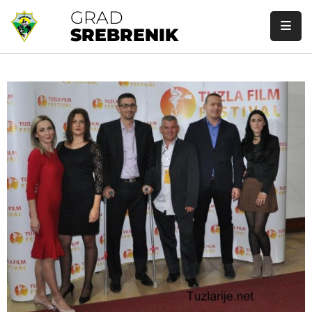
GRAD
SREBRENIK
Početna
Gradska
Uprava
Gradonačelnik
Gradsko
Vijeće
O
Srebreniku
Javne
Nabavke