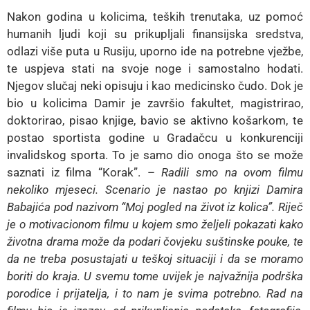
Nakon godina u kolicima, teških trenutaka, uz pomoć
humanih ljudi koji su prikupljali finansijska sredstva,
odlazi više puta u Rusiju, uporno ide na potrebne vježbe,
te uspjeva stati na svoje noge i samostalno hodati.
Njegov slučaj neki opisuju i kao medicinsko čudo. Dok je
bio u kolicima Damir je završio fakultet, magistrirao,
doktorirao, pisao knjige, bavio se aktivno košarkom, te
postao sportista godine u Gradačcu u konkurenciji
invalidskog sporta. To je samo dio onoga što se može
saznati iz filma “Korak”. –
Radili smo na ovom filmu
nekoliko mjeseci. Scenario je nastao po knjizi Damira
Babajića pod nazivom “Moj pogled na život iz kolica”. Riječ
je o motivacionom filmu u kojem smo željeli pokazati kako
životna drama može da podari čovjeku suštinske pouke, te
da ne treba posustajati u teškoj situaciji i da se moramo
boriti do kraja. U svemu tome uvijek je najvažnija podrška
porodice i prijatelja, i to nam je svima potrebno. Rad na