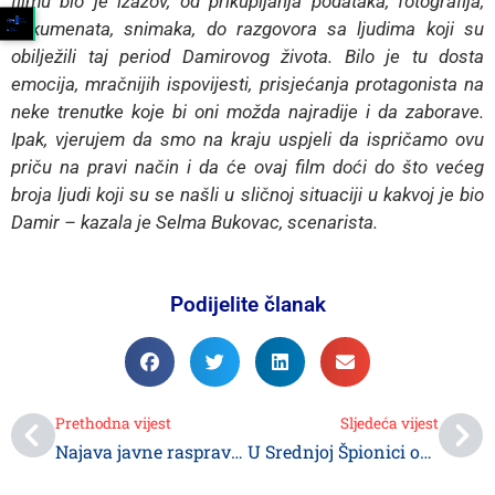
filmu bio je izazov, od prikupljanja podataka, fotografija,
dokumenata, snimaka, do razgovora sa ljudima koji su
obilježili taj period Damirovog života. Bilo je tu dosta
emocija, mračnijih ispovijesti, prisjećanja protagonista na
neke trenutke koje bi oni možda najradije i da zaborave.
Ipak, vjerujem da smo na kraju uspjeli da ispričamo ovu
priču na pravi način i da će ovaj film doći do što većeg
broja ljudi koji su se našli u sličnoj situaciji u kakvoj je bio
Damir – kazala je Selma Bukovac, scenarista.
Podijelite članak
Prethodna vijest
Sljedeća vijest
Najava javne rasprave o nacrtu Zakona o javno-privatnom partnerstvu i nacrtu Odluke o radnom vremenu objekata u oblasti trgovine, ugostiteljstva, zanatstva i uslužnih djelatnosti
U Srednjoj Špionici održana tradicionalna manifestacija “Dani kruha i plodova zemlje”