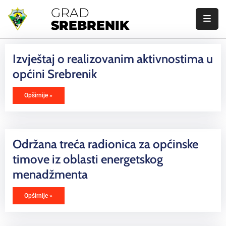
GRAD
SREBRENIK
Početna
Izvještaj o realizovanim aktivnostima u
Gradska
općini Srebrenik
Uprava
Opširnije »
Gradonačelnik
Gradsko
Vijeće
Održana treća radionica za općinske
timove iz oblasti energetskog
O
Srebreniku
menadžmenta
Javne
Opširnije »
Nabavke