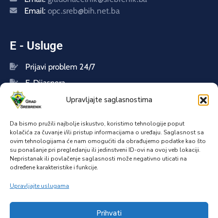
Email:
opc.sreb@bih.net.ba
E - Usluge
Prijavi problem 24/7
E-Dijaspora
Upravljajte saglasnostima
Pretplatite se na naš newsletter
Da bismo pružili najbolje iskustvo, koristimo tehnologije poput
kolačića za čuvanje i/ili pristup informacijama o uređaju. Saglasnost sa
ovim tehnologijama će nam omogućiti da obrađujemo podatke kao što
su ponašanje pri pregledanju ili jedinstveni ID-ovi na ovoj veb lokaciji.
Prijavi se
Nepristanak ili povlačenje saglasnosti može negativno uticati na
određene karakteristike i funkcije.
Upravljajte uslugama
Copyright © 2025. Grad Srebrenik. Sva prava
Prihvati
zadržana.