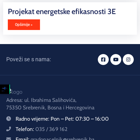
E-
Uprava
Projekat energetske efikasnosti 3E
Kontakt
Opširnije »
Poveži se s nama:
Adresa: ul. Ibrahima Salihovića,
75350 Srebrenik, Bosna i Hercegovina
Radno vrijeme:
Pon – Pet: 07:30 – 16:00
Telefon:
035 / 369 162
Email:
gradonacelnik@srebrenik.ba