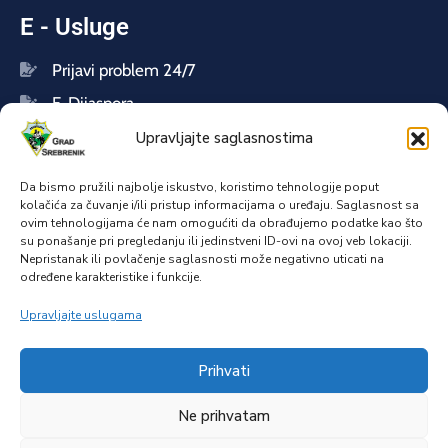
E - Usluge
Prijavi problem 24/7
E-Dijaspora
Upravljajte saglasnostima
Pretplatite se na naš newsletter
Da bismo pružili najbolje iskustvo, koristimo tehnologije poput
kolačića za čuvanje i/ili pristup informacijama o uređaju. Saglasnost sa
ovim tehnologijama će nam omogućiti da obrađujemo podatke kao što
su ponašanje pri pregledanju ili jedinstveni ID-ovi na ovoj veb lokaciji.
Prijavi se
Nepristanak ili povlačenje saglasnosti može negativno uticati na
određene karakteristike i funkcije.
Upravljajte uslugama
Copyright © 2025. Grad Srebrenik. Sva prava
Prihvati
zadržana.
Dozvoljeno je prenošenje sadržaja u cjelosti ili
djelimično, isključivo uz obavezno navođenje izvora.
Ne prihvatam