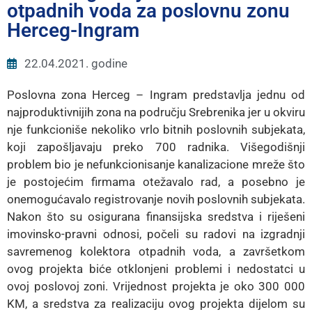
E-
otpadnih voda za poslovnu zonu
Uprava
Herceg-Ingram
Kontakt
22.04.2021. godine
Poslovna zona Herceg – Ingram predstavlja jednu od
najproduktivnijih zona na području Srebrenika jer u okviru
nje funkcioniše nekoliko vrlo bitnih poslovnih subjekata,
koji zapošljavaju preko 700 radnika. Višegodišnji
problem bio je nefunkcionisanje kanalizacione mreže što
je postojećim firmama otežavalo rad, a posebno je
onemogućavalo registrovanje novih poslovnih subjekata.
Nakon što su osigurana finansijska sredstva i riješeni
imovinsko-pravni odnosi, počeli su radovi na izgradnji
savremenog kolektora otpadnih voda, a završetkom
ovog projekta biće otklonjeni problemi i nedostatci u
ovoj poslovoj zoni. Vrijednost projekta je oko 300 000
KM, a sredstva za realizaciju ovog projekta dijelom su