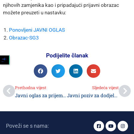
njihovih zamjenika kao i pripadajući prijavni obrazac
možete preuzeti u nastavku:
Ponovljeni JAVNI OGLAS
Obrazac-SG3
Podijelite članak
Prethodna vijest
Sljedeća vijest
Javni oglas za prijem vatrogasaca u Gradsku upravu Srebrenik
Javni poziv za dodjelu sredstava udruženjima građana za podsticanje poslovnih aktivnosti u 2024. godini
Poveži se s nama: