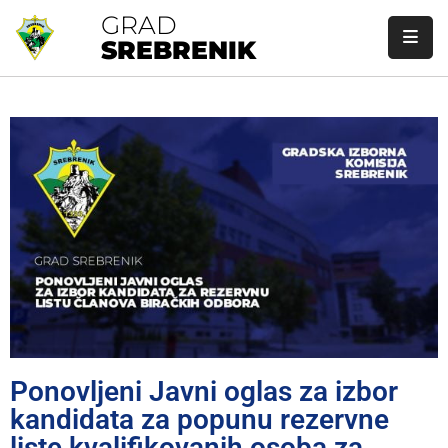
GRAD
SREBRENIK
Početna
Gradska
Uprava
Gradonačelnik
Gradsko
Vijeće
O
Srebreniku
Ponovljeni Javni oglas za izbor
Javne
Nabavke
kandidata za popunu rezervne
liste kvalifikovanih osoba za