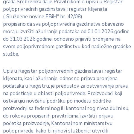
grada Srebrenika da je Pravilnikom o upisu u Registar
poljoprivrednih gazdinstava i registar klijenata
(„Službene novine FBiH“ br. 42/08)
propisano da sva poljoprivredna gazdinstva obavezno
moraju izvršiti ažuriranje podataka od 01.01.2026.godine
do 31.03.2026.godine, odnosno prijaviti promjene na
svom poljoprivrednom gazdinstvu kod nadležne gradske
službe.
Upis u Registar poljoprivrednih gazdinstava i registar
klijenata, kao i ažuriranje, odnosno prijava promjena
podataka u Registru, je preduslov za ostvarivanje prava
na podsticaje u oblasti poljoprivrede. Proizvođači koji
ostvaruju novčanu podršku po modelu podrške
proizvodnji sa federalnog ili kantonalnog nivoa dužni su,
do rokova propisanih pravilnicima, izvršiti i prijavu
početka proizvodnje, Kantonalnom ministarstvu
poljoprivrede, kako bi njihovi službenici utvrdili