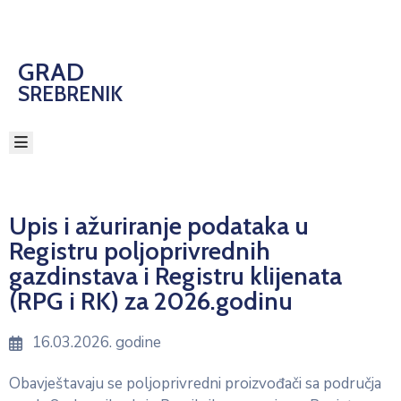
GRAD
POČETNA
SREBRENIK
GRADSKA
UPRAVA
GRADONAČELNIK
GRADSKO
VIJEĆE
O
Upis i ažuriranje podataka u
SREBRENIKU
Registru poljoprivrednih
JAVNE
gazdinstava i Registru klijenata
NABAVKE
(RPG i RK) za 2026.godinu
E-
UPRAVA
16.03.2026. godine
KONTAKT
Obavještavaju se poljoprivredni proizvođači sa područja